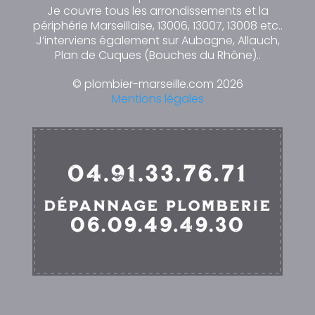
Je couvre tous les arrondissements et la
périphérie Marseillaise, 13006, 13007, 13008 etc..
J’interviens également sur Aubagne, Allauch,
Plan de Cuques (Bouches du Rhône)..
© plombier-marseille.com 2026
Mentions légales