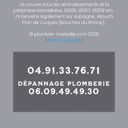
Je couvre tous les arrondissements et la
périphérie Marseillaise, 13006, 13007, 13008 etc..
J’interviens également sur Aubagne, Allauch,
Plan de Cuques (Bouches du Rhône)..
© plombier-marseille.com 2026
Mentions légales